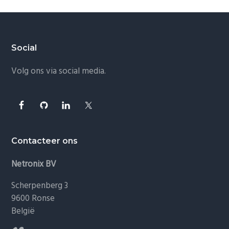
g
a
t
Footer
Social
i
o
Volg ons via social media.
n
Contacteer ons
Netronix BV
Scherpenberg 3
9600 Ronse
België