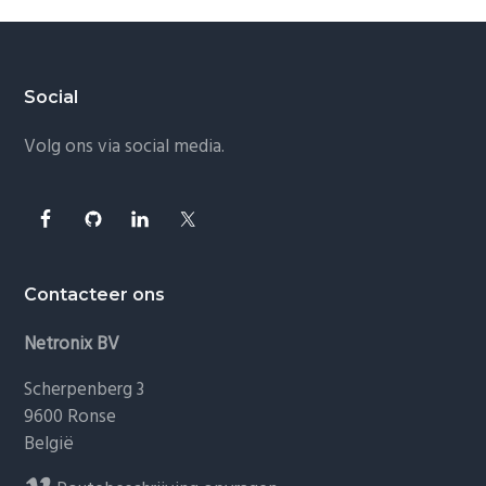
Footer
Social
Volg ons via social media.
Contacteer ons
Netronix BV
Scherpenberg 3
9600 Ronse
België