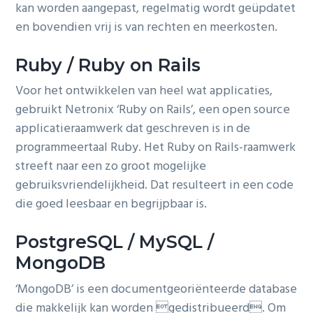
kan worden aangepast, regelmatig wordt geüpdatet
g
b
en bovendien vrij is van rechten en meerkosten.
a
a
t
r
Ruby / Ruby on Rails
i
Voor het ontwikkelen van heel wat applicaties,
o
gebruikt Netronix ‘Ruby on Rails’, een open source
n
applicatieraamwerk dat geschreven is in de
programmeertaal Ruby. Het Ruby on Rails-raamwerk
streeft naar een zo groot mogelijke
gebruiksvriendelijkheid. Dat resulteert in een code
die goed leesbaar en begrijpbaar is.
PostgreSQL / MySQL /
MongoDB
‘MongoDB’ is een documentgeoriënteerde database
die makkelijk kan worden gedistribueerd. Om