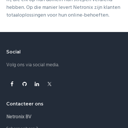
g
hebben. Op die manier levert Netronix zijn klanten
a
totaaloplossingen voor hun online-behoeften.
t
i
o
n
Footer
Social
Volg ons via social media.
Contacteer ons
Netronix BV